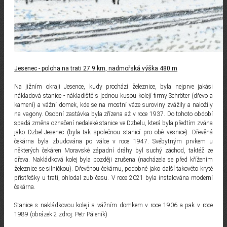
Jesenec - poloha na trati 27.9 km, nadmořská výška 480 m
Na jižním okraji Jesence, kudy prochází železnice, byla nejprve jakási
nákladová stanice - nákladiště s jednou kusou kolejí firmy Schröter (dřevo a
kamení) a vážní domek, kde se na mostní váze suroviny zvážily a naložily
na vagony. Osobní zastávka byla zřízena až v roce 1937. Do tohoto období
spadá změna označení nedaleké stanice ve Dzbelu, která byla předtím zvána
jako Dzbel-Jesenec (byla tak společnou stanicí pro obě vesnice). Dřevěná
čekárna byla zbudována po válce v roce 1947. Svébytným prvkem u
některých čekáren Moravské západní dráhy byl suchý záchod, taktéž ze
dřeva. Nakládková kolej byla později zrušena (nacházela se před křížením
železnice se silničkou). Dřevěnou čekárnu, podobně jako další takovéto kryté
přístřešky u trati, ohlodal zub času. V roce 2021 byla instalována moderní
čekárna.
Stanice s nakládkovou kolejí a vážním domkem v roce 1906 a pak v roce
1989 (obrázek 2 zdroj: Petr Páleník)