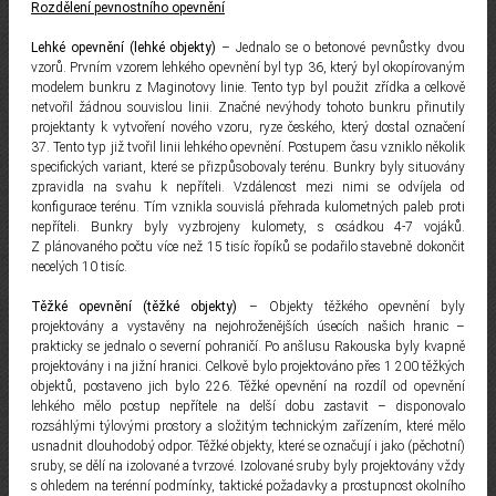
Rozdělení pevnostního opevnění
Lehké opevnění (lehké objekty)
– Jednalo se o betonové pevnůstky dvou
vzorů. Prvním vzorem lehkého opevnění byl typ 36, který byl okopírovaným
modelem bunkru z Maginotovy linie. Tento typ byl použit zřídka a celkově
netvořil žádnou souvislou linii. Značné nevýhody tohoto bunkru přinutily
projektanty k vytvoření nového vzoru, ryze českého, který dostal označení
37. Tento typ již tvořil linii lehkého opevnění. Postupem času vzniklo několik
specifických variant, které se přizpůsobovaly terénu. Bunkry byly situovány
zpravidla na svahu k nepříteli. Vzdálenost mezi nimi se odvíjela od
konfigurace terénu. Tím vznikla souvislá přehrada kulometných paleb proti
nepříteli. Bunkry byly vyzbrojeny kulomety, s osádkou 4-7 vojáků.
Z plánovaného počtu více než 15 tisíc řopíků se podařilo stavebně dokončit
necelých 10 tisíc.
Těžké opevnění (těžké objekty)
– Objekty těžkého opevnění byly
projektovány a vystavěny na nejohroženějších úsecích našich hranic –
prakticky se jednalo o severní pohraničí. Po anšlusu Rakouska byly kvapně
projektovány i na jižní hranici. Celkově bylo projektováno přes 1 200 těžkých
objektů, postaveno jich bylo 226. Těžké opevnění na rozdíl od opevnění
lehkého mělo postup nepřítele na delší dobu zastavit – disponovalo
rozsáhlými týlovými prostory a složitým technickým zařízením, které mělo
usnadnit dlouhodobý odpor. Těžké objekty, které se označují i jako (pěchotní)
sruby, se dělí na izolované a tvrzové. Izolované sruby byly projektovány vždy
s ohledem na terénní podmínky, taktické požadavky a prostupnost okolního