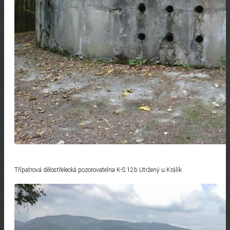
Třípatrová dělostřelecká pozorovatelna K-S 12b Utržený u Králík