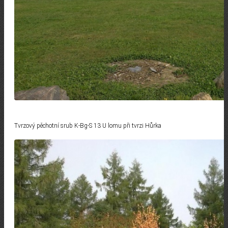
Tvrzový pěchotní srub K-Bg-S 13 U lomu při tvrzi Hůrka