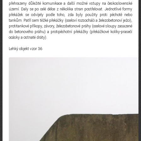
přehrazeny důležité komunikace a další možné vstupy na československé
území. Daly se po celé délce z několika stran postřelovat. Jednotlivé formy
překážek se odvíjely podle toho, zda byly použity proti pěchotě nebo
tankům. Patří sem těžké překážky (oceloví rozsocháči a železobetonoví ježci),
protitankové příkopy, závory, železobetonové práhy (ocelové sloupy zasazené
do betonového práhu) a protipěchotní překážky (překážkové kolíky-prasečí
ocásky a ostnaté dráty).
Lehký objekt vzor 36