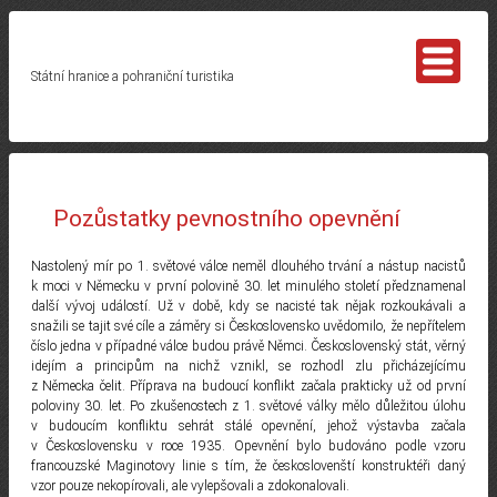
Státní hranice a pohraniční turistika
Pozůstatky pevnostního opevnění
Nastolený mír po 1. světové válce neměl dlouhého trvání a nástup nacistů
k moci v Německu v první polovině 30. let minulého století předznamenal
další vývoj událostí. Už v době, kdy se nacisté tak nějak rozkoukávali a
snažili se tajit své cíle a záměry si Československo uvědomilo, že nepřítelem
číslo jedna v případné válce budou právě Němci. Československý stát, věrný
idejím a principům na nichž vznikl, se rozhodl zlu přicházejícímu
z Německa čelit. Příprava na budoucí konflikt začala prakticky už od první
poloviny 30. let. Po zkušenostech z 1. světové války mělo důležitou úlohu
v budoucím konfliktu sehrát stálé opevnění, jehož výstavba začala
v Československu v roce 1935. Opevnění bylo budováno podle vzoru
francouzské Maginotovy linie s tím, že českoslovenští konstruktéři daný
vzor pouze nekopírovali, ale vylepšovali a zdokonalovali.