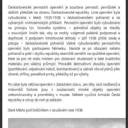
Československé pevnostní opevnění je soustava pevností, pevnůstek a
dalších překážek na obranu Československé republiky. Linie opevnění byla
vybudována v letech 1935-1938 v československém pohraničí a na
vybraných vnitrozemských příčkách. Pevnostní opevnění bylo vybudováno
na principu tzv. liniového systému – jednotlivé objekty se stavěly
v souvislých liniích tak, aby se mohly vzájemně palebně podporovat a
doplňovat. S podpisem Mnichovské dohody v září 1938 přišla zrada a
potupa – československé pohraničí včetně vybudovaného pevnostního
opevnění bylo postoupeno Německu. Nacisté se po obsazení našeho
pohraničí a poté i zbytku republiky okamžitě zaměřili na opuštěné opevnění,
které se pro ně stalo místem pro získávání zkušeností a také kvalitního
materiálu pro válečný průmysl. Prováděli destruktivní zkoušky opevnění
(postřelování, odpalování náloží, bombardování) a zabrali vše od plánů přes
zbraně, střílny, pancéřové prvky, překážky až po výtahy.
Po válce byla většina opevnění v žalostném stavu. Jen díky úsilí nadšenců a
milovníků historie jsou v současnosti mnohé objekty opevnění
zrekonstruovány a proměněny v muzea. Některé využívá Armáda České
republiky a vstup do nich je zakázán.
Staré Město pod Sněžníkem v osudovém roce 1938