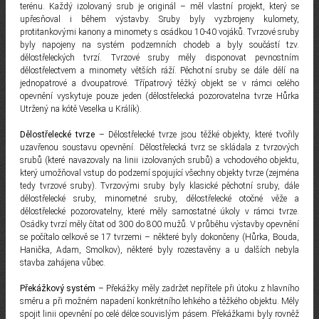
terénu. Každý izolovaný srub je originál – měl vlastní projekt, který se
upřesňoval i během výstavby. Sruby byly vyzbrojeny kulomety,
protitankovými kanony a minomety s osádkou 10-40 vojáků. Tvrzové sruby
byly napojeny na systém podzemních chodeb a byly součástí tzv.
dělostřeleckých tvrzí. Tvrzové sruby měly disponovat pevnostním
dělostřelectvem a minomety větších ráží. Pěchotní sruby se dále dělí na
jednopatrové a dvoupatrové. Třípatrový těžký objekt se v rámci celého
opevnění vyskytuje pouze jeden (dělostřelecká pozorovatelna tvrze Hůrka
Utržený na kótě Veselka u Králík).
Dělostřelecké tvrze
– Dělostřelecké tvrze jsou těžké objekty, které tvořily
uzavřenou soustavu opevnění. Dělostřelecká tvrz se skládala z tvrzových
srubů (které navazovaly na linii izolovaných srubů) a vchodového objektu,
který umožňoval vstup do podzemí spojující všechny objekty tvrze (zejména
tedy tvrzové sruby). Tvrzovými sruby byly klasické pěchotní sruby, dále
dělostřelecké sruby, minometné sruby, dělostřelecké otočné věže a
dělostřelecké pozorovatelny, které měly samostatné úkoly v rámci tvrze.
Osádky tvrzí měly čítat od 300 do 800 mužů. V průběhu výstavby opevnění
se počítalo celkově se 17 tvrzemi – některé byly dokončeny (Hůrka, Bouda,
Hanička, Adam, Smolkov), některé byly rozestavěny a u dalších nebyla
stavba zahájena vůbec.
Překážkový systém
– Překážky měly zadržet nepřítele při útoku z hlavního
směru a při možném napadení konkrétního lehkého a těžkého objektu. Měly
spojit linii opevnění po celé délce souvislým pásem. Překážkami byly rovněž