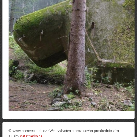
© www.zdeneksmida.cz - Web vytvořen a provozován prostřednictvím
služby
netstranky.cz