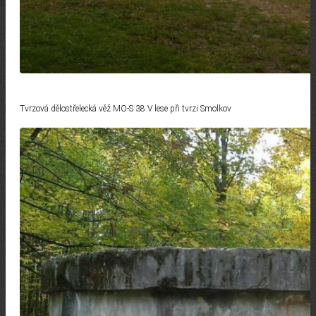
Tvrzová dělostřelecká věž MO-S 38 V lese při tvrzi Smolkov