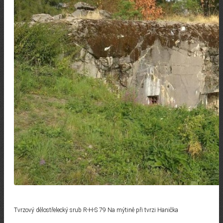
Tvrzový dělostřelecký srub R-H-S 79 Na mýtině při tvrzi Hanička