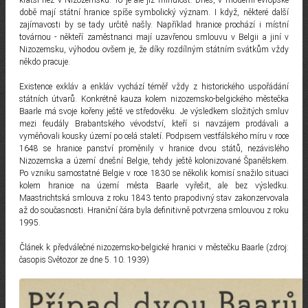
kratší než v Nizozemsku. To je ale již minulost. Dnes, v moderní evropské
době mají státní hranice spíše symbolický význam. I když, některé další
zajímavosti by se tady určitě našly. Například hranice prochází i místní
továrnou - někteří zaměstnanci mají uzavřenou smlouvu v Belgii a jiní v
Nizozemsku, výhodou ovšem je, že díky rozdílným státním svátkům vždy
někdo pracuje.
Existence exkláv a enkláv vychází téměř vždy z historického uspořádání
státních útvarů. Konkrétně kauza kolem nizozemsko-belgického městečka
Baarle má svoje kořeny ještě ve středověku. Je výsledkem složitých smluv
mezi feudály Brabantského vévodství, kteří si navzájem prodávali a
vyměňovali kousky území po celá staletí. Podpisem vestfálského míru v roce
1648 se hranice panství proměnily v hranice dvou států, nezávislého
Nizozemska a území dnešní Belgie, tehdy ještě kolonizované Španělskem.
Po vzniku samostatné Belgie v roce 1830 se několik komisí snažilo situaci
kolem hranice na území města Baarle vyřešit, ale bez výsledku.
Maastrichtská smlouva z roku 1843 tento prapodivný stav zakonzervovala
až do současnosti. Hraniční čára byla definitivně potvrzena smlouvou z roku
1995.
Článek k předválečné nizozemsko-belgické hranici v městečku Baarle (zdroj:
časopis Světozor ze dne 5. 10. 1939)