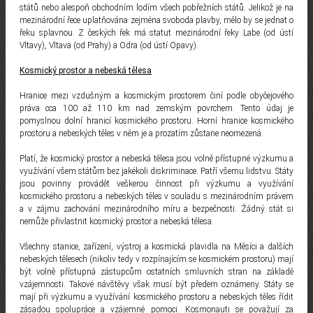
států nebo alespoň obchodním lodím všech pobřežních států. Jelikož je na
mezinárodní řece uplatňována zejména svoboda plavby, mělo by se jednat o
řeku splavnou. Z českých řek má statut mezinárodní řeky Labe (od ústí
Vltavy), Vltava (od Prahy) a Odra (od ústí Opavy).
Kosmický prostor a nebeská tělesa
Hranice mezi vzdušným a kosmickým prostorem činí podle obyčejového
práva cca 100 až 110 km nad zemským povrchem. Tento údaj je
pomyslnou dolní hranicí kosmického prostoru. Horní hranice kosmického
prostoru a nebeských těles v něm je a prozatím zůstane neomezená.
Platí, že kosmický prostor a nebeská tělesa jsou volně přístupné výzkumu a
využívání všem státům bez jakékoli diskriminace. Patří všemu lidstvu. Státy
jsou povinny provádět veškerou činnost při výzkumu a využívání
kosmického prostoru a nebeských těles v souladu s mezinárodním právem
a v zájmu zachování mezinárodního míru a bezpečnosti. Žádný stát si
nemůže přivlastnit kosmický prostor a nebeská tělesa.
Všechny stanice, zařízení, výstroj a kosmická plavidla na Měsíci a dalších
nebeských tělesech (nikoliv tedy v rozpínajícím se kosmickém prostoru) mají
být volně přístupná zástupcům ostatních smluvních stran na základě
vzájemnosti. Takové návštěvy však musí být předem oznámeny. Státy se
mají při výzkumu a využívání kosmického prostoru a nebeských těles řídit
zásadou spolupráce a vzájemné pomoci. Kosmonauti se považují za