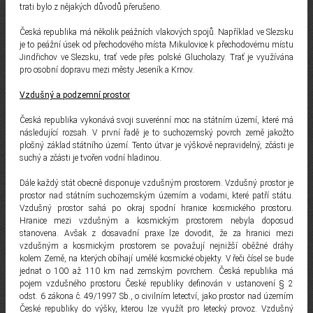
trati bylo z nějakých důvodů přerušeno.
Česká republika má několik peážních vlakových spojů. Například ve Slezsku
je to peážní úsek od přechodového místa Mikulovice k přechodovému místu
Jindřichov ve Slezsku, trať vede přes polské Glucholazy. Trať je využívána
pro osobní dopravu mezi městy Jeseník a Krnov.
Vzdušný a podzemní prostor
Česká republika vykonává svoji suverénní moc na státním území, které má
následující rozsah. V první řadě je to suchozemský povrch země jakožto
plošný základ státního území. Tento útvar je výškově nepravidelný, zčásti je
suchý a zčásti je tvořen vodní hladinou.
Dále každý stát obecně disponuje vzdušným prostorem. Vzdušný prostor je
prostor nad státním suchozemským územím a vodami, které patří státu.
Vzdušný prostor sahá po okraj spodní hranice kosmického prostoru.
Hranice mezi vzdušným a kosmickým prostorem nebyla doposud
stanovena. Avšak z dosavadní praxe lze dovodit, že za hranici mezi
vzdušným a kosmickým prostorem se považují nejnižší oběžné dráhy
kolem Země, na kterých obíhají umělé kosmické objekty. V řeči čísel se bude
jednat o 100 až 110 km nad zemským povrchem. Česká republika má
pojem vzdušného prostoru České republiky definován v ustanovení § 2
odst. 6 zákona č. 49/1997 Sb., o civilním letectví, jako prostor nad územím
České republiky do výšky, kterou lze využít pro letecký provoz. Vzdušný