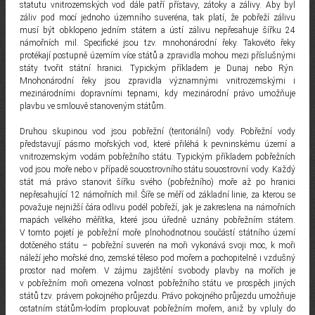
statutu vnitrozemských vod dále patří přístavy, zátoky a zálivy. Aby byl
záliv pod mocí jednoho územního suveréna, tak platí, že pobřeží zálivu
musí být obklopeno jedním státem a ústí zálivu nepřesahuje šířku 24
námořních mil. Specifické jsou tzv. mnohonárodní řeky. Takovéto řeky
protékají postupně územím více států a zpravidla mohou mezi příslušnými
státy tvořit státní hranici. Typickým příkladem je Dunaj nebo Rýn.
Mnohonárodní řeky jsou zpravidla významnými vnitrozemskými i
mezinárodními dopravními tepnami, kdy mezinárodní právo umožňuje
plavbu ve smlouvě stanoveným státům.
Druhou skupinou vod jsou pobřežní (teritoriální) vody. Pobřežní vody
představují pásmo mořských vod, které přiléhá k pevninskému území a
vnitrozemským vodám pobřežního státu. Typickým příkladem pobřežních
vod jsou moře nebo v případě souostrovního státu souostrovní vody. Každý
stát má právo stanovit šířku svého (pobřežního) moře až po hranici
nepřesahující 12 námořních mil. Šíře se měří od základní linie, za kterou se
považuje nejnižší čára odlivu podél pobřeží, jak je zakreslena na námořních
mapách velkého měřítka, které jsou úředně uznány pobřežním státem.
V tomto pojetí je pobřežní moře plnohodnotnou součástí státního území
dotčeného státu – pobřežní suverén na moři vykonává svoji moc, k moři
náleží jeho mořské dno, zemské těleso pod mořem a pochopitelně i vzdušný
prostor nad mořem. V zájmu zajištění svobody plavby na mořích je
v pobřežním moři omezena volnost pobřežního státu ve prospěch jiných
států tzv. právem pokojného průjezdu. Právo pokojného průjezdu umožňuje
ostatním státům-lodím proplouvat pobřežním mořem, aniž by vpluly do