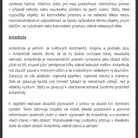
vyslance lidstva. Všechny státy jim mají poskytnout všemožnou pomoc
v případě nehody nebo nouzového přistání na jejich území. Státy, které
vypouštějí objekty do kosmického prostoru a na nebeská tělesa nesou
mezinárodněprávní odpovědnost za škody způsobené těmito objekty jiným
státům, ve vzdušném nebo kosmickém prostoru včetně nebeských těles.
Antarktida
Antarktida je jedním ze světových kontinentů. Krajina a podnebí jsou
v Antarktidě natolik drsné, že se tu žádná civilizace nikdy neusadila
natrvalo. Antarktida je mezinárodním právem vymezena jako oblast ležící
jižně od 60. stupně jižní zeměpisné šířky včetně ledových mělčin. Antarktida
má sloužit pouze k mírovým cílům a ke svobodným vědeckým výzkumům.
Zakazují se zde jakákoliv vojenská opatření, vojenské stavby a manévry.
Dále se zakazuje každá jiná činnost týkající se nerostných zdrojů, než je
vědecký výzkum. Státy se zavazují k všestranné ochraně životního prostředí
Antarktidy.
K zajištění realizace závazků plynoucích z úmluv se zavádí tzv. kontrolní
systém. Tento zahrnuje inspekci na místě, letecké pozorování a povinné
informování ostatních stran o všech výpravách do Antarktidy a o existenci
všech stanic v této oblasti. Pozorovatelé mají svobodný přístup v kterékoliv
době do všech oblastí Antarktidy včetně stanic a zařízení.