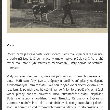
Vody
Povrch Země je z velké části tvořen vodami. Vody mají v první řadě svůj účel
a podle něj jsou také pojmenovány (moře, jezero, průplav aj.). Ve druhé
rovině mají statut (vnitrozemský, mezinárodní), který souvisí se státními
hranicemi.
Vody vnitrozemské (vnitřní, národní) jsou součástí územního suveréna –
státu. Patří sem řeky, jezera, průplavy a další vodní plochy obklopené
suchozemským územím státu. Dále jsou to tytéž vodní plochy, ovšem s tím
rozdílem, že po nich probíhá státní hranice. V tomto případě příslušná část
vodní plochy podléhá suverénní moci zúčastněného státu. Například
Bodamské jezero je rozděleno mezi Německo, Rakousko a Švýcarsko.
Zatímco zásadní volnost platí u národních vod, které jsou součástí jednoho
státu, u hraničních vod rozdělených mezi dva státy je již tato omezena. Do