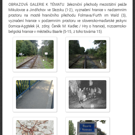
OBRAZOVÁ GALERIE K TÉMATU: železniční přechody mezistátní peáže
Mikulovice a Jindřichov ve Slezsku (1-2), vyznačení hranice v nadzemním
prostoru na mostě hraničního přechodu Folmava/Furth im Wald (3),
vyznačení hranice v podzemním prostoru ve slovensko-maďarské jeskyni
Domica-Aggtelek (4, zdroj: Čeněk M. Kadlec / Hry o hranice), nizozemsko-
belgická hranice v městečku Baarle (5-15, z toho továrna 15).