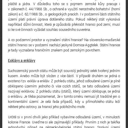
pláště a jádra. V důsledku toho se s pojmem zemské kůry pracuje i
v zákonech č. 44/1988 Sb., o ochraně a využití nerostného bohatství (horní
zákon) a č. 62/1988 Sb., o geologických pracích. I v podzemní části státního
území platí právní úprava dotčeného státu. Pokud některý stát vykonává
například důlní činnost, která je způsobilá překročit hranici pod zemí, musí
si ke své činnosti vyžádat souhlas sousedního suveréna.
A co podzemní prostor a vyznačení státní hranice? Na slovensko-maďarské
státní hranici se v podzemí nachází jeskyně Domica-Aggtelek. Státní hranice
je tady vyznačena hraničním znakem pod zemským povrchem.
Exklávy a enklávy
Suchozemský povrch státu může být souvislý jednolitý celek tvořený jedním
kusem. Anebo může být složen z více částí. V případě druhém se jedná o
existenci tzv. exkláv a enkláv. Z pohledu státu, jehož odloučené území je plně
obklopeno územím jednoho či více cizích států, se tato odloučená území
nazývají exklávou. Z pohledu státu (států), který území obklopuje, se jedná
o enklávu. Je třeba poznamenat, že v tomto směru nemusí jít tradičně jen o
kontinentální území. Je celá řada případů, kdy u přímořského státu leží
některé jeho ostrovy za hranicí jeho pobřežního moře.
Určitě si v první chvíli jako příklad vybavíme odloučená území, v minulosti
kolonie Francie. Uveďme si ale zajímavější příklady. Prvním z nich je takřka
jednoduchý případ na německo-belgické státní hranici. Správní území