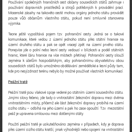
Používání společných hraničních cest občany sousedících států zahrnuje i
používání dopravních prostředků a strojů potřebných k provádění prací.
Mocenské zásahy na takovéto cestě mohou orgány jednoho státu provádět
pouze vůči občanům vlastního státu, pokud není smluvně stanovena
výjimka.
Teorie ještě vypočítává pojem tzv. pohraniční cesty. Jedná se o takové
komunikace, které vedou z území jednoho státu přes státní hranice na
území druhého státu a pak se opět vracejí zpět na území prvého státu.
Ponejvíce jde o polní nebo lesní cesty vedoucí v blízkosti a podél státních
hranic, které čáru hranice na více místech přetínají. Pohraniční cesty slouží
zejména k účelům hospodářským, aby pohraničnímu obyvatelstvu obou
sousedících států bylo umožněno obdělávání zemědělské a lesní půdy tam,
kde pro nesjízdnost terénu nebylo by možné používat vlastních komunikací.
Peážní tratě
Peážní tratě jsou vlakové spoje vedené po státním území sousedního státu.
Jinými slovy řečeno, jde tady o vnitrostátní železniční dopravu mezi dvěma
vnitrostátními místy, přičemž ale část železniční dopravy probíhá na území
cizího státu – odbíhá na jeho území a pak ho zase opouští. Tzv. mezistátní
peáž je upravena smlouvou mezi dotčenými státy.
Použití peážní tratě je uskutečňováno zejména v případech, kdy je doprava
přes území cizího státu kratší, jinak výhodnější nebo spojení na vnitrostátní