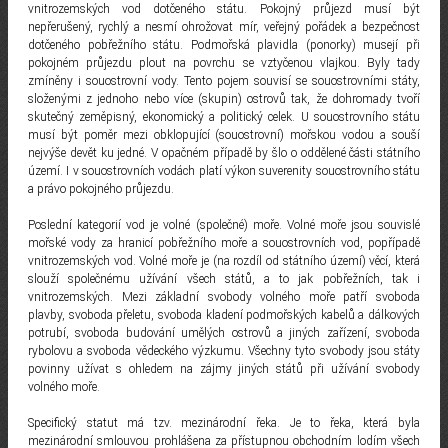
vnitrozemských vod dotčeného státu. Pokojný průjezd musí být
nepřerušený, rychlý a nesmí ohrožovat mír, veřejný pořádek a bezpečnost
dotčeného pobřežního státu. Podmořská plavidla (ponorky) musejí při
pokojném průjezdu plout na povrchu se vztyčenou vlajkou. Byly tady
zmíněny i souostrovní vody. Tento pojem souvisí se souostrovními státy,
složenými z jednoho nebo více (skupin) ostrovů tak, že dohromady tvoří
skutečný zeměpisný, ekonomický a politický celek. U souostrovního státu
musí být poměr mezi obklopující (souostrovní) mořskou vodou a souší
nejvýše devět ku jedné. V opačném případě by šlo o oddělené části státního
území. I v souostrovních vodách platí výkon suverenity souostrovního státu
a právo pokojného průjezdu.
Poslední kategorií vod je volné (společné) moře. Volné moře jsou souvislé
mořské vody za hranicí pobřežního moře a souostrovních vod, popřípadě
vnitrozemských vod. Volné moře je (na rozdíl od státního území) věcí, která
slouží společnému užívání všech států, a to jak pobřežních, tak i
vnitrozemských. Mezi základní svobody volného moře patří svoboda
plavby, svoboda přeletu, svoboda kladení podmořských kabelů a dálkových
potrubí, svoboda budování umělých ostrovů a jiných zařízení, svoboda
rybolovu a svoboda vědeckého výzkumu. Všechny tyto svobody jsou státy
povinny užívat s ohledem na zájmy jiných států při užívání svobody
volného moře.
Specifický statut má tzv. mezinárodní řeka. Je to řeka, která byla
mezinárodní smlouvou prohlášena za přístupnou obchodním lodím všech