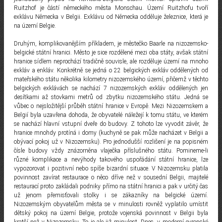
Ruitzhof je částí německého města Monschau. Území Ruitzhofu tvoří
exklávu Německa v Belgii. Exklávu od Německa odděluje železnice, která je
na území Belgie.
Druhým, komplikovanějším příkladem, je městečko Baarle na nizozemsko-
belgické státní hranici. Město je sice rozdělené mezi oba státy, avšak státní
hranice sídlem neprochází tradičně souvisle, ale rozděluje území na mnoho
exkláv a enkláv. Konkrétně se jedná o 22 belgických exkláv oddělených od
mateřského státu několika kilometry nizozemského území, přičemž v těchto
belgických exklávách se nachází 7 nizozemských exkláv oddělených jen
desítkami až stovkami metrů od zbytku nizozemského státu. Jedná se
vůbec o nejsložitější průběh státní hranice v Evropě. Mezi Nizozemskem a
Belgií byla uzavřena dohoda, že obyvatelé náležejí k tomu státu, ve kterém
se nachází hlavní vstupní dveře do budovy. Z tohoto lze vyvodit závěr, že
hranice mnohdy protíná i domy (kuchyně se pak může nacházet v Belgii a
obývací pokoj už v Nizozemsku). Pro jednodušší rozlišení je na popisném
čísle budovy vždy znázorněna vlaječka příslušného státu. Pomineme-li
různé komplikace a nevýhody takového uspořádání státní hranice, lze
vypozorovat i pozitivní nebo spíše bizardní situace. V Nizozemsku platila
povinnost zavírat restaurace o něco dříve než v sousední Belgii, majitelé
restaurací proto zakládali podniky přímo na státní hranici a pak v určitý čas
už jenom přemisťovali stolky i se zákazníky na belgické území.
Nizozemským obyvatelům města se v minulosti rovněž vyplatilo umístit
dětský pokoj na území Belgie, protože vojenská povinnost v Belgii byla