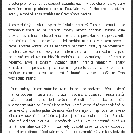
prostor je plnohodnotnou součástí státního území – podléhá plně a výlučně
suverénní moci příslušného státu. Používání vzdušného prostoru cizími
letadly je možné jen se souhlasem územního suveréna.
A co vzdušný prostor a vyznačení státní hranice? Tuto problematiku lze
vztáhnout snad jen na hraniční mosty jakožto dopravní stavby, které
převádí pěší, silniční nebo železniční cestu přes překážku, kterou je zpravidla
hraniční vodní tok. Hraniční vodní tok probíhá na suchozemském povrchu
země. Mostní konstrukce se nachází v nadzemní části, tj. ve vzdušném
prostoru. Jelikož pod takovýmto mostem probíhá hraniční vodní tok, jsou
na místě respektive na březích vodního toku vyznačeny státní hranice
nepřímo. Bývá i zvykem vyznačit státní hranici hraničními znaky
v nadzemním prostoru, tj. na mostu. Děje se to zpravidla tak, že se na
začátky mostní konstrukce umístí hraniční znaky taktéž nepřímo
vyznačující hranici.
Třetím subsystémem státního území bude jeho podzemní část. I dolní
hranice podzemní části státního území vychází z dosavadní praxe států.
Uvádí se buď hranice technických možností státu anebo se počítá
s rozsahem státního území až do středu Země. Zemské těleso se skládá ze
zemské kůry, pláště a jádra. Zemská kůra tvoří nejsvrchnější obal zemského
tělesa a ve srovnání s pláštěm a jádrem je její mocnost minimální. Zemská
kůra má rozličnou hloubku – v oceánech 6 až 15 km, na pevnině 30 až 40
km (maximálně cca 80 km). Lze tedy dovodit závěr, že člověk doposud
pronikl svou činností (dolováním, vrtáním) do zemské kůry, nikoliv tedy do