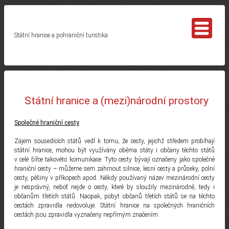
Státní hranice a pohraniční turistika
Státní hranice a (mezi)národní prostory
Společné hraniční cesty
Zájem sousedících států vedl k tomu, že cesty, jejichž středem probíhají
státní hranice, mohou být využívány oběma státy i občany těchto států
v celé šířce takovéto komunikace. Tyto cesty bývají označeny jako společné
hraniční cesty – můžeme sem zahrnout silnice, lesní cesty a průseky, polní
cesty, pěšiny v příkopech apod. Někdy používaný název mezinárodní cesty
je nesprávný, neboť nejde o cesty, které by sloužily mezinárodně, tedy i
občanům třetích států. Naopak, pobyt občanů třetích států se na těchto
cestách zpravidla nedovoluje. Státní hranice na společných hraničních
cestách jsou zpravidla vyznačeny nepřímým značením.