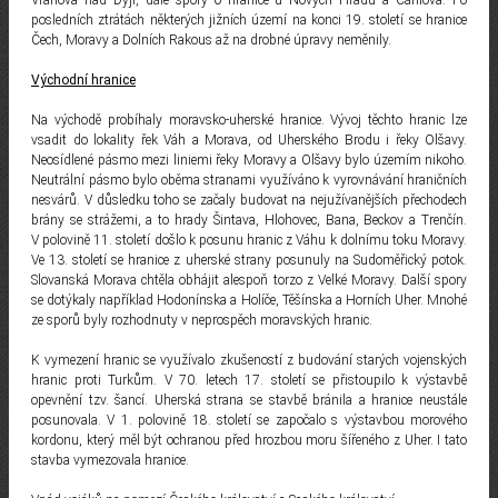
Vranova nad Dyjí, dále spory o hranice u Nových Hradů a Cáhlova. Po
posledních ztrátách některých jižních území na konci 19. století se hranice
Čech, Moravy a Dolních Rakous až na drobné úpravy neměnily.
Východní hranice
Na východě probíhaly moravsko-uherské hranice. Vývoj těchto hranic lze
vsadit do lokality řek Váh a Morava, od Uherského Brodu i řeky Olšavy.
Neosídlené pásmo mezi liniemi řeky Moravy a Olšavy bylo územím nikoho.
Neutrální pásmo bylo oběma stranami využíváno k vyrovnávání hraničních
nesvárů. V důsledku toho se začaly budovat na nejužívanějších přechodech
brány se strážemi, a to hrady Šintava, Hlohovec, Bana, Beckov a Trenčín.
V polovině 11. století došlo k posunu hranic z Váhu k dolnímu toku Moravy.
Ve 13. století se hranice z uherské strany posunuly na Sudoměřický potok.
Slovanská Morava chtěla obhájit alespoň torzo z Velké Moravy. Další spory
se dotýkaly například Hodonínska a Holíče, Těšínska a Horních Uher. Mnohé
ze sporů byly rozhodnuty v neprospěch moravských hranic.
K vymezení hranic se využívalo zkušeností z budování starých vojenských
hranic proti Turkům. V 70. letech 17. století se přistoupilo k výstavbě
opevnění tzv. šancí. Uherská strana se stavbě bránila a hranice neustále
posunovala. V 1. polovině 18. století se započalo s výstavbou morového
kordonu, který měl být ochranou před hrozbou moru šířeného z Uher. I tato
stavba vymezovala hranice.