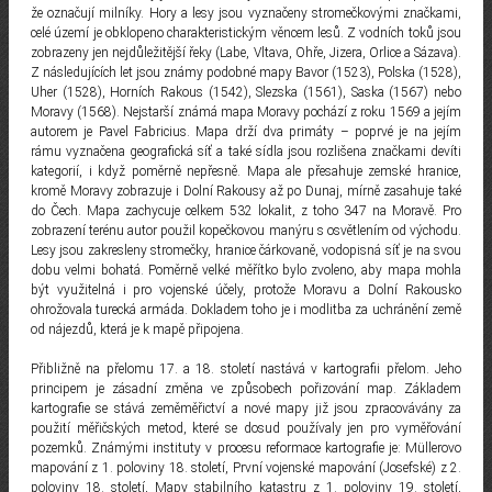
že označují milníky. Hory a lesy jsou vyznačeny stromečkovými značkami,
celé území je obklopeno charakteristickým věncem lesů. Z vodních toků jsou
zobrazeny jen nejdůležitější řeky (Labe, Vltava, Ohře, Jizera, Orlice a Sázava).
Z následujících let jsou známy podobné mapy Bavor (1523), Polska (1528),
Uher (1528), Horních Rakous (1542), Slezska (1561), Saska (1567) nebo
Moravy (1568). Nejstarší známá mapa Moravy pochází z roku 1569 a jejím
autorem je Pavel Fabricius. Mapa drží dva primáty – poprvé je na jejím
rámu vyznačena geografická síť a také sídla jsou rozlišena značkami devíti
kategorií, i když poměrně nepřesně. Mapa ale přesahuje zemské hranice,
kromě Moravy zobrazuje i Dolní Rakousy až po Dunaj, mírně zasahuje také
do Čech. Mapa zachycuje celkem 532 lokalit, z toho 347 na Moravě. Pro
zobrazení terénu autor použil kopečkovou manýru s osvětlením od východu.
Lesy jsou zakresleny stromečky, hranice čárkovaně, vodopisná síť je na svou
dobu velmi bohatá. Poměrně velké měřítko bylo zvoleno, aby mapa mohla
být využitelná i pro vojenské účely, protože Moravu a Dolní Rakousko
ohrožovala turecká armáda. Dokladem toho je i modlitba za uchránění země
od nájezdů, která je k mapě připojena.
Přibližně na přelomu 17. a 18. století nastává v kartografii přelom. Jeho
principem je zásadní změna ve způsobech pořizování map. Základem
kartografie se stává zeměměřictví a nové mapy již jsou zpracovávány za
použití měřičských metod, které se dosud používaly jen pro vyměřování
pozemků. Známými instituty v procesu reformace kartografie je: Müllerovo
mapování z 1. poloviny 18. století, První vojenské mapování (Josefské) z 2.
poloviny 18. století, Mapy stabilního katastru z 1. poloviny 19. století,