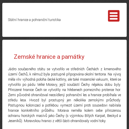
Státní hranice a pohraniční turistika
Zemské hranice a památky
Jádro současného státu se vytvořilo ve středních Čechách z kmenového
území Čechů, k němuž byla postupně připojována okolní teritoria. Na vývoj
měla vliv výhodná poloha české kotliny, ale také mocenské vakuum, které se
vytvořilo po pádu Velké Moravy, jejíž součástí Čechy nějakou dobu byly.
Přirozené hranice Čech se vytvořily na hřebenech pomezního prstence hor.
Zemi původně ohraničoval neosídlený pohraniční les a hranice probíhala ve
středu lesa. Hvozd byl prostupný jen několika zemskými průchody.
Postupnou kolonizací a potřebou vymezit území proti sousedovi nabírala
hranice konkrétního průběhu. Morava neměla kolem sebe přirozenou
ochranu horských masívů jako Čechy (s výjimkou Bílých Karpat, Beskyd a
Jeseníků). Moravskou hranici z větší části ohraničovaly vodní toky.