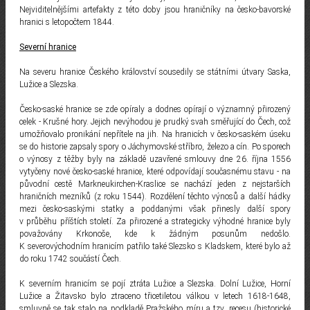
Nejviditelnějšími artefakty z této doby jsou hraničníky na česko-bavorské
hranici s letopočtem 1844.
Severní hranice
Na severu hranice Českého království sousedily se státními útvary Saska,
Lužice a Slezska.
Česko-saské hranice se zde opíraly a dodnes opírají o významný přirozený
celek - Krušné hory. Jejich nevýhodou je prudký svah směřující do Čech, což
umožňovalo pronikání nepřítele na jih. Na hranicích v česko-saském úseku
se do historie zapsaly spory o Jáchymovské stříbro, železo a cín. Po sporech
o výnosy z těžby byly na základě uzavřené smlouvy dne 26. října 1556
vytyčeny nové česko-saské hranice, které odpovídají současnému stavu - na
původní cestě Markneukirchen-Kraslice se nachází jeden z nejstarších
hraničních mezníků (z roku 1544). Rozdělení těchto výnosů a další hádky
mezi česko-saskými statky a poddanými však přinesly další spory
v průběhu příštích století. Za přirozené a strategicky výhodné hranice byly
považovány Krkonoše, kde k žádným posunům nedošlo.
K severovýchodním hranicím patřilo také Slezsko s Kladskem, které bylo až
do roku 1742 součástí Čech.
K severním hranicím se pojí ztráta Lužice a Slezska. Dolní Lužice, Horní
Lužice a Žitavsko bylo ztraceno třicetiletou válkou v letech 1618-1648,
smluvně se tak stalo na podkladě Pražského míru a tzv. recesu (historické