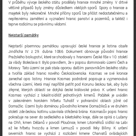
V průběhu vývoje českého státu prodělaly hranice mnohé změny. V drtivé
většině případů byly změny důsledkem vleklých sporů. Spory o hranice a
majetek byly nekonečné. Mnohé příčiny sporů lze přičíst nedostatečnému a
nepřesnému zaměření a vyznačení hranic panství a pozemků, a taktéž i
teprve rodícímu se právnímu vědomí.
Nejstarší památky
Nejstarší písemnou památkou upravující české hranice je listina císaře
Jindřicha IV. z 29. dubna 1086. Dokument obnovuje původní hranice
Pražského biskupství, které se shodovaly s hranicemi České říše v 10. století
za vlády Boleslava II. Bylo pravidlem, že v popisu dominovalo území Čech a
Moravy. Tato území se pak stala oporou dalším panovníkům českého státu
a tvořila základ hranic nového Československa. Kosmas ve své kronice
zanechal opis listiny. Hranice Kosmas podrobně popisuje a vyjmenovává
všechna území, která mají napříště patřit pod Korunu českou tak, aby bylo
zřejmé, kterých oblastí se dotýká české královské právo. K určení hranic
Kosmas vychází z lokalit-sídlišť jednotlivých kmenů. Počátek je uváděn
v zalesněném horském hřbetu Tuhošť v pohraniční oblasti jižně od
Domažlic. Území bylo doménou původního kmene Domažiliců a ve druhém
století zde českou kotlinu uzavírala střežená brána. Kosmasův popis hranic
pokračuje na sever do sedleckého a loketského kraje, dále se opírá o Lučany
na Ohři, kmen Děčanů v povodí Ploučnice, kmen Litoměřiců sídlící na Labi
až ke hřbetu hvozdu a kmen Lemuzů v povodí řeky Bíliny. K určení
severních hranic se vychází z rozložení kmene Charvatů ovládajících