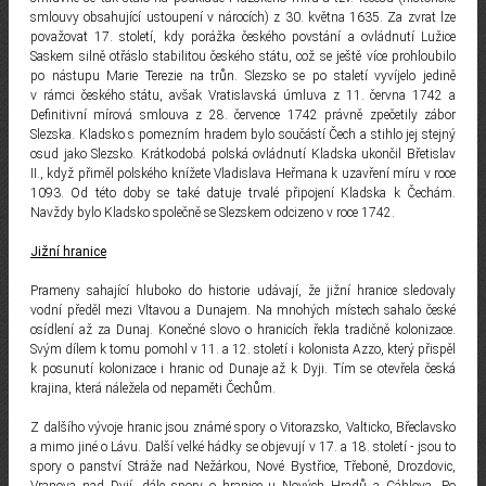
smlouvy obsahující ustoupení v nárocích) z 30. května 1635. Za zvrat lze
považovat 17. století, kdy porážka českého povstání a ovládnutí Lužice
Saskem silně otřáslo stabilitou českého státu, což se ještě více prohloubilo
po nástupu Marie Terezie na trůn. Slezsko se po staletí vyvíjelo jedině
v rámci českého státu, avšak Vratislavská úmluva z 11. června 1742 a
Definitivní mírová smlouva z 28. července 1742 právně zpečetily zábor
Slezska. Kladsko s pomezním hradem bylo součástí Čech a stihlo jej stejný
osud jako Slezsko. Krátkodobá polská ovládnutí Kladska ukončil Břetislav
II., když přiměl polského knížete Vladislava Heřmana k uzavření míru v roce
1093. Od této doby se také datuje trvalé připojení Kladska k Čechám.
Navždy bylo Kladsko společně se Slezskem odcizeno v roce 1742.
Jižní hranice
Prameny sahající hluboko do historie udávají, že jižní hranice sledovaly
vodní předěl mezi Vltavou a Dunajem. Na mnohých místech sahalo české
osídlení až za Dunaj. Konečné slovo o hranicích řekla tradičně kolonizace.
Svým dílem k tomu pomohl v 11. a 12. století i kolonista Azzo, který přispěl
k posunutí kolonizace i hranic od Dunaje až k Dyji. Tím se otevřela česká
krajina, která náležela od nepaměti Čechům.
Z dalšího vývoje hranic jsou známé spory o Vitorazsko, Valticko, Břeclavsko
a mimo jiné o Lávu. Další velké hádky se objevují v 17. a 18. století - jsou to
spory o panství Stráže nad Nežárkou, Nové Bystřice, Třeboně, Drozdovic,