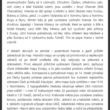
severovýchodní Čechy až k Litomyšli, Chrudimi, Čáslavi, střednímu Labi,
ústí Jizery a také Kladské území, jsou uváděni i druzí Charvati (Bílé
Charvatsko). Hranice se dál opírají o střední a dolní Slezsko mezi Kvízou,
Bobrou a Odrou, jakož i o území Vislanska až k hornímu Sanu a hornímu
Bugu a Styru, těmito toky je pak vymezena východní hranice. Do této
struktury zapadají i hranice Moravy na východě, které se opíraly o Bílé a
Nízké Karpaty. Levý břeh řeky Moravy pak byl využíván jako přístup
k Dunaji. Jižní hranice pokračovaly od řeky Váhu středem lesa Mailberk a
přes Šumavu až k výchozímu bodu Tuhošť. Tím se popis hranic v listině
uzavírá.
V dobách dávných se zemské i pozemkové hranice a jejich průběh
zakresloval do map. Hraniční mapy se vyvíjely od primitivních a nepřesných
zákresů až po téměř umělecká díla, kdy nabývaly na přesnosti a
dokonalosti. První, alespoň přibližné vyobrazení Českých zemí, zachycují
různé středověké mapy Evropy, a to jako součást prostoru střední Evropy
nebo většího celku. Kompasové a portulánové mapy ze 14. století přinášejí
pro Čechy typický prstenec pásma pohraničních hor. Autorem nejstaršího
zobrazení Čech je Mikuláš Klaudyán. Jeho mapa byla vytištěna v roce 1518
v Norimberku. Z topografického hlediska obsahuje celkem 280 místních
jmen sídlišť – v nich 37 královských měst, 52 panských měst, 60 ostatních
lokalit a 131 hradů, zámků a tvrzí. Královská města jsou označena značkou
koruny, poddanská města obrazem štítu. Jedná-li se o katolické město, je
k základní signatuře připojen obraz klíčů, nekatolická města jsou označena
kalichem. Hlavní cesty jsou znázorněny řadou teček, o nichž se předpokládá,