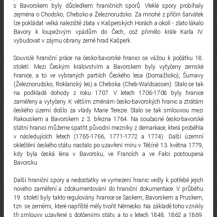
s Bavorskem byly důsledkem hraničních sporů. Vleklé spory probíhaly
zejména o Chodsko, Chebsko a Železnorudsko. Za mnohé z příčin šarvátek
lze pokládat velká naleziště zlata v Kašperských Horách a okolí - zlato lákalo
Bavory k loupeživým vpádům do Čech, což přimělo krále Karla IV.
vybudovat v zájmu obrany země hrad Kašperk.
Souvislé hraniční práce na česko-bavorské hranici se vážou k počátku 18.
století. Mezi Českým královstvím a Bavorskem byly vytyčeny zemské
hranice, a to ve vybraných partiích Českého lesa (Domažlicko), Šumavy
(Železnorudsko, Roklanský les) a Chebska (Cheb-Waldsassen). Stalo se tak
na podkladě dohody z roku 1707. V letech 1706-1708 byly hranice
zaměřeny a vytyčeny. K větším změnám česko-bavorských hranic a ztrátám
českého území došlo za vlády Marie Terezie. Stalo se tak smlouvou mezi
Rakouskem a Bavorskem z 3. března 1764. Na současné česko-bavorské
státní hranici můžeme spatřit původní mezníky z demarkace, která proběhla
v následujících letech (1765-1766, 1771-1772 a 1774). Další územní
okleštění českého státu nastalo po uzavření míru v Těšíně 13. května 1779,
kdy byla česká léna v Bavorsku, ve Francích a ve Falci postoupena
Bavorsku.
Další hraniční spory a nedostatky ve vymezení hranic vedly k potřebě jejich
nového zaměření a zdokumentování do hraniční dokumentace. V průběhu
19. století byly takto regulovány hranice se Saskem, Bavorskem a Pruskem,
tzn. se zeměmi, které napříště měly tvořit Německo. Na základě toho vznikly
tři smlouvy uzavřené s dotčenými státy, a to v letech 1848, 1862 a 1869.