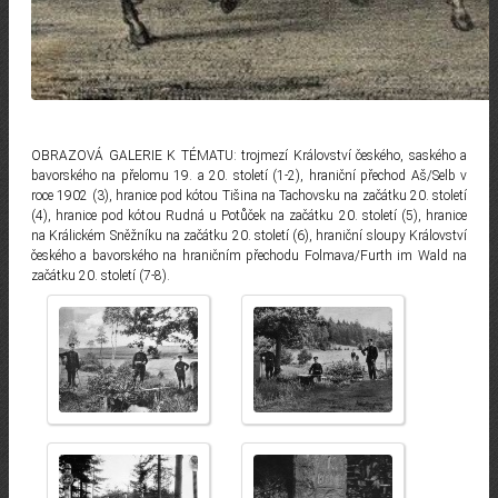
OBRAZOVÁ GALERIE K TÉMATU: trojmezí Království českého, saského a
bavorského na přelomu 19. a 20. století (1-2), hraniční přechod Aš/Selb v
roce 1902 (3), hranice pod kótou Tišina na Tachovsku na začátku 20. století
(4), hranice pod kótou Rudná u Potůček na začátku 20. století (5), hranice
na Králickém Sněžníku na začátku 20. století (6), hraniční sloupy Království
českého a bavorského na hraničním přechodu Folmava/Furth im Wald na
začátku 20. století (7-8).