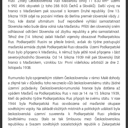
Rusi. Ztráty Československa vůči Maďarsku činily 11 830 km
území
s 992 496 obyvateli (z toho 288 803 Čechů a Slováků). Další vývoj na
hranici s Maďarskem pak souvisel s koncem Druhé republiky. Dne 13.
března 1939 odjel na pozvání Hitlera do Berlína premiér slovenské vlády J.
Tiso, kde dostal ultimátum: buď neprodleně vyhlásí samostatnost
Slovenska nebo bude dána volná ruka Maďarsku. Příští den slovenský sněm
odhlasoval odtržení Slovenska od zbytku republiky a jeho samostatnost.
Téhož dne (14. března) začali Maďaři vojensky obsazovat Podkarpatskou
Rus. Podkarpatští Rusíni se přesile bránili, avšak do týdne postupující
maďarská armáda zbytek Podkarpatské Rusi obsadila. Území Podkarpatské
Rusi bylo připojeno k Maďarsku, k němuž byla ještě nově připojena i část
severovýchodního Slovenska. Od 14. března 1939 měl pak Slovenský štát
hranici s Maďarskem, vzniklou tzv. První vídeňskou arbitráží ze dne 2.
listopadu 1938.
Rumunsko bylo spojeneckým státem Československa v rámci Malé dohody
a zřejmě tak v důsledku toho nevzneslo vůči československému státu žádné
územní požadavky. Československo-rumunská hranice byla dotčena až
vpádem Maďarů na Podkarpatskou Rus v noci ze 14. na 15. března 1939,
kteří do jednoho týdne Podkarpatskou Rus připojili ke svému státu. V roce
1944 byla Podkarpatská Rus osvobozena od maďarské okupace
sovětskými vojsky. Na základě složitých místních a politických událostí byla
československá územní suverenita k Podkarpatské Rusi předána
Sovětskému svazu. Stalo se tak Smlouvou mezi Československou
republikou a Svazem sovětských socialistických republik o Zakarpatské