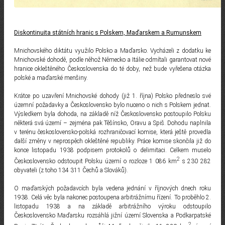
Diskontinuita státních hranic s Polskem, Maďarskem a Rumunskem
Mnichovského diktátu využilo Polsko a Maďarsko. Vycházeli z dodatku ke
Mnichovské dohodě, podle něhož Německo a Itálie odmítali garantovat nové
hranice okleštěného Československa do té doby, než bude vyřešena otázka
polské a maďarské menšiny.
Krátce po uzavření Mnichovské dohody (již 1. října) Polsko předneslo své
územní požadavky a Československo bylo nuceno o nich s Polskem jednat.
Výsledkem byla dohoda, na základě níž Československo postoupilo Polsku
některá svá území – zejména pak Těšínsko, Oravu a Spiš. Dohodu naplnila
v terénu československo-polská rozhraničovací komise, která ještě provedla
další změny v neprospěch okleštěné republiky. Práce komise skončila již do
konce listopadu 1938 podpisem protokolů o delimitaci. Celkem muselo
2
Československo odstoupit Polsku území o rozloze 1 086 km
s 230 282
obyvateli (z toho 134 311 Čechů a Slováků).
O maďarských požadavcích byla vedena jednání v říjnových dnech roku
1938. Celá věc byla nakonec postoupena arbitrážnímu řízení. To proběhlo 2.
listopadu 1938 a na základě arbitrážního výroku odstoupilo
Československo Maďarsku rozsáhlá jižní území Slovenska a Podkarpatské
2