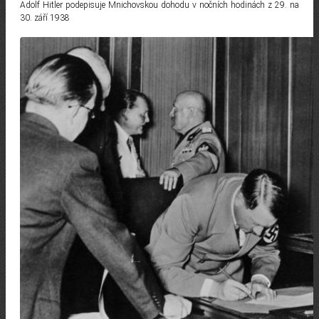
Adolf Hitler podepisuje Mnichovskou dohodu v nočních hodinách z 29. na
30. září 1938