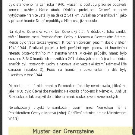
bylo stanoveno na září roku 1940. Hlášení o postupu prací se podávala
koncem každého týdne úřadu říšského protektora. Celkově se nově
vytyčované hranice ustálily na délce 2 541 km. Avšak na omezníkování, jako
v případě hranice Druhé republiky a Německa, již nedošlo.
Na zbytku Slovenska vznikl tzv. Slovenský štát. V důsledku toho vznikla
státní hranice mezi Protektorátem Čechy a Morava a Slovenským štátem,
kterou bylo třeba taktéž vymezit. K rozhraničovacím pracím došlo v letech
1941-1944. Realizací projektu byli pověřeni opět pracovníci hraničního
referátu protektorátního ministerstva vnitra. V celém průběhu hranic bylo
osazeno 3 340 hraničních mezníků a 201 dubových sloupů (na hraničních
znacích byl Protektorát Čechy a Morava jako vazalské území Německé říše
označen iniciálou D). Práce na hraničním dokumentárním díle byly
ukončeny v roce 1944.
Diskontinuita státních hranic s Rakouskem fakticky neexistovala, jelikož na
jaře 1938 bylo území dosavadního Rakouska připojeno k Německu. Anšlus
Rakouska se tak projevil do průběhu hranic československo-německých.
Nerealizovaný projekt omezníkování území mezi Německou říší a
Protektorátem Čechy a Morava (zdroj: Oddělení státních hranic Ministerstva
vnitra)