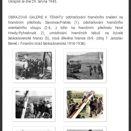
Ukrajině ze dne 29. června 1945.
OBRAZOVÁ GALERIE K TÉMATU: odstraňování hraničního značení na
hraničním přechodu Slavonice/Fratres (1), odstraňování hraničního
orientačního sloupu (2-4, z toho na hraničním přechodu Nové
Hrady/Pyhrabruck 2), umísťování hraničních tabulí na bývalé
československé hranici (5), nová dřevěná hranice (6-9, zdroj 7: Jaroslav
Beneš / Finanční stráž československá 1918-1938).