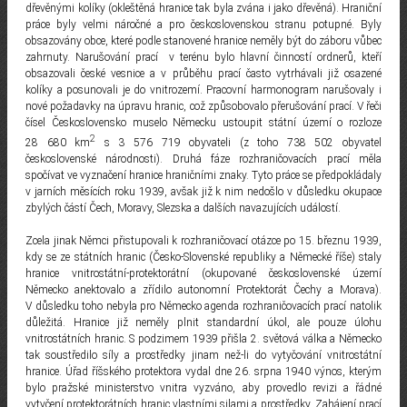
dřevěnými kolíky (okleštěná hranice tak byla zvána i jako dřevěná). Hraniční
práce byly velmi náročné a pro československou stranu potupné. Byly
obsazovány obce, které podle stanovené hranice neměly být do záboru vůbec
zahrnuty. Narušování prací v terénu bylo hlavní činností ordnerů, kteří
obsazovali české vesnice a v průběhu prací často vytrhávali již osazené
kolíky a posunovali je do vnitrozemí. Pracovní harmonogram narušovaly i
nové požadavky na úpravu hranic, což způsobovalo přerušování prací. V řeči
čísel Československo muselo Německu ustoupit státní území o rozloze
2
28 680 km
s 3 576 719 obyvateli (z toho 738 502 obyvatel
československé národnosti). Druhá fáze rozhraničovacích prací měla
spočívat ve vyznačení hranice hraničními znaky. Tyto práce se předpokládaly
v jarních měsících roku 1939, avšak již k nim nedošlo v důsledku okupace
zbylých částí Čech, Moravy, Slezska a dalších navazujících událostí.
Zcela jinak Němci přistupovali k rozhraničovací otázce po 15. březnu 1939,
kdy se ze státních hranic (Česko-Slovenské republiky a Německé říše) staly
hranice vnitrostátní-protektorátní (okupované československé území
Německo anektovalo a zřídilo autonomní Protektorát Čechy a Morava).
V důsledku toho nebyla pro Německo agenda rozhraničovacích prací natolik
důležitá. Hranice již neměly plnit standardní úkol, ale pouze úlohu
vnitrostátních hranic. S podzimem 1939 přišla 2. světová válka a Německo
tak soustředilo síly a prostředky jinam než-li do vytyčování vnitrostátní
hranice. Úřad říšského protektora vydal dne 26. srpna 1940 výnos, kterým
bylo pražské ministerstvo vnitra vyzváno, aby provedlo revizi a řádné
vytyčení protektorátních hranic vlastními silami a prostředky. Zahájení prací