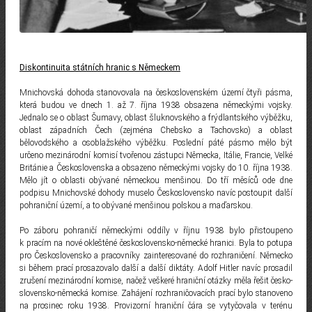
Diskontinuita státních hranic s Německem
Mnichovská dohoda stanovovala na československém území čtyři pásma,
která budou ve dnech 1. až 7. října 1938 obsazena německými vojsky.
Jednalo se o oblast Šumavy, oblast šluknovského a frýdlantského výběžku,
oblast západních Čech (zejména Chebsko a Tachovsko) a oblast
bělovodského a osoblažského výběžku. Poslední páté pásmo mělo být
určeno mezinárodní komisí tvořenou zástupci Německa, Itálie, Francie, Velké
Británie a Československa a obsazeno německými vojsky do 10. října 1938.
Mělo jít o oblasti obývané německou menšinou. Do tří měsíců ode dne
podpisu Mnichovské dohody muselo Československo navíc postoupit další
pohraniční území, a to obývané menšinou polskou a maďarskou.
Po záboru pohraničí německými oddíly v říjnu 1938 bylo přistoupeno
k pracím na nové okleštěné československo-německé hranici. Byla to potupa
pro Československo a pracovníky zainteresované do rozhraničení. Německo
si během prací prosazovalo další a další diktáty. Adolf Hitler navíc prosadil
zrušení mezinárodní komise, načež veškeré hraniční otázky měla řešit česko-
slovensko-německá komise. Zahájení rozhraničovacích prací bylo stanoveno
na prosinec roku 1938. Provizorní hraniční čára se vytyčovala v terénu