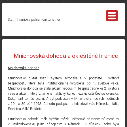
Státní hranice a pohraniční turistika
Mnichovská dohoda a okleštěné hranice
Mnichovská dohoda
Mnichovský diktát rozbil systém evropské a v podstatě i světové
bezpečnosti, která byla institucionálně vytvořena po 1. světové válce.
Mnichovská dohoda se stala aktem vedoucím bezprostředně ke 2. světové
válce a aktem, který znamenal fakticky konec nezávislosti Československa.
Dokument „o nás bez nás“ byl podepsán v Mnichově v nočních hodinách
z 29. na 30. září 1938. Dohodu podepsali předsedové vlád Německa, Itálie,
Francie a Velké Británie.
Mnichovská dohoda měla vyřešit otázku německé národnostní menšiny
v Československu jejím připojením k Německu. V důsledku toho byla