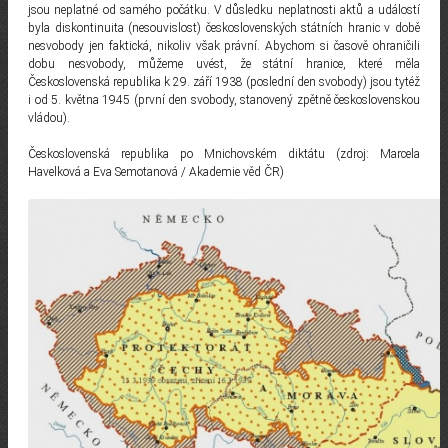
jsou neplatné od samého počátku. V důsledku neplatnosti aktů a událostí
byla diskontinuita (nesouvislost) československých státních hranic v době
nesvobody jen faktická, nikoliv však právní. Abychom si časově ohraničili
dobu nesvobody, můžeme uvést, že státní hranice, které měla
Československá republika k 29. září 1938 (poslední den svobody) jsou tytéž
i od 5. května 1945 (první den svobody, stanovený zpětně československou
vládou).
Československá republika po Mnichovském diktátu (zdroj: Marcela
Havelková a Eva Semotanová / Akademie věd ČR)